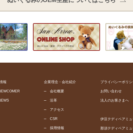
ぬいぐるみのOEM生産についてはこちら
情報
企業理念・会社紹介
プライバシーポリシ
NEWCOMER
会社概要
お問い合わせ
NEWS
沿革
法人のお客さまへ
アクセス
CSR
伊豆テディベアミュ
採用情報
那須テディベアミュ