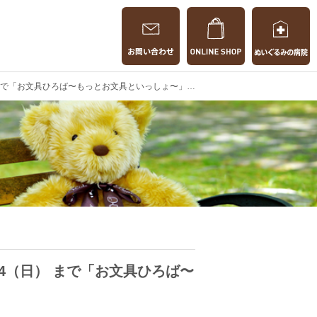
 まで「お文具ひろば〜もっとお文具といっしょ〜」開催中です。
11/24（日） まで「お文具ひろば〜