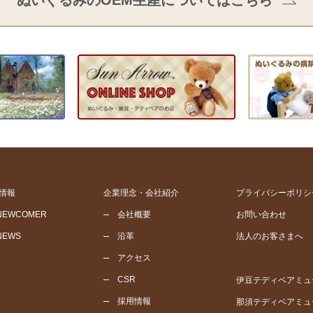
ぬいぐるみのOEM生産についてはこちら
情報
企業理念・会社紹介
プライバシーポリシ
NEWCOMER
会社概要
お問い合わせ
NEWS
沿革
法人のお客さまへ
アクセス
CSR
伊豆テディベアミュ
採用情報
那須テディベアミュ